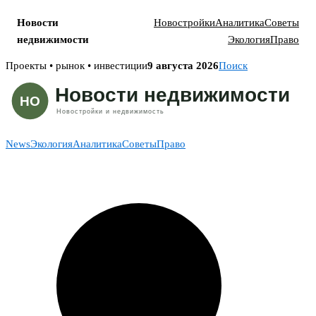
Новости
Новостройки
Аналитика
Советы
недвижимости
Экология
Право
Skip
Проекты • рынок • инвестиции
9 августа 2026
Поиск
to
content
News
Экология
Аналитика
Советы
Право