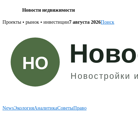
Новости недвижимости
Skip
Проекты • рынок • инвестиции
7 августа 2026
Поиск
to
content
News
Экология
Аналитика
Советы
Право