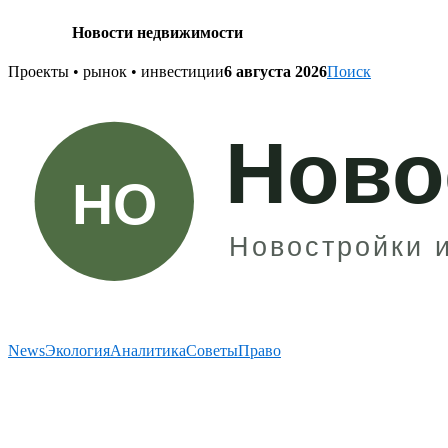
Новости недвижимости
Skip
Проекты • рынок • инвестиции
6 августа 2026
Поиск
to
content
News
Экология
Аналитика
Советы
Право