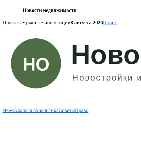
Новости недвижимости
Skip
Проекты • рынок • инвестиции
8 августа 2026
Поиск
to
content
News
Экология
Аналитика
Советы
Право