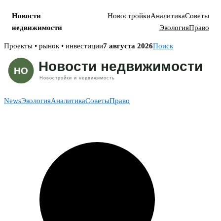
Новости
Новостройки
Аналитика
Советы
недвижимости
Экология
Право
Skip
Проекты • рынок • инвестиции
7 августа 2026
Поиск
to
content
News
Экология
Аналитика
Советы
Право