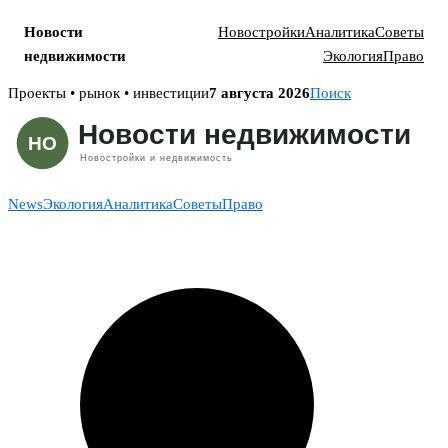
Новости
Новостройки
Аналитика
Советы
недвижимости
Экология
Право
Skip
Проекты • рынок • инвестиции
7 августа 2026
Поиск
to
content
News
Экология
Аналитика
Советы
Право