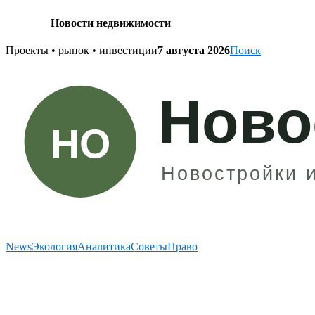
Новости недвижимости
Skip
Проекты • рынок • инвестиции
7 августа 2026
Поиск
to
content
News
Экология
Аналитика
Советы
Право