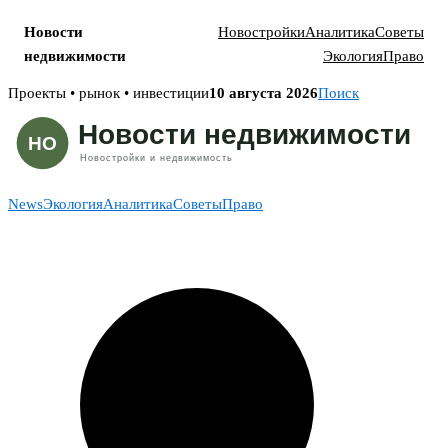
Новости
Новостройки
Аналитика
Советы
недвижимости
Экология
Право
Skip
Проекты • рынок • инвестиции
10 августа 2026
Поиск
to
content
News
Экология
Аналитика
Советы
Право