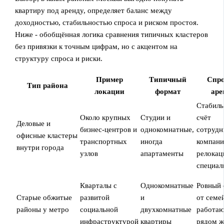
квартиру под аренду, определяет баланс между
доходностью, стабильностью спроса и риском простоя.
Ниже - обобщённая логика сравнения типичных кластеров
без привязки к точным цифрам, но с акцентом на
структуру спроса и риски.
Пример
Типичный
Спро
Тип района
локации
формат
аре
Стабиль
Около крупных
Студии и
счёт
Деловые и
бизнес‑центров и
однокомнатные,
сотрудн
офисные кластеры
транспортных
иногда
компани
внутри города
узлов
апартаменты
релокац
специал
Кварталы с
Однокомнатные
Ровный 
Старые обжитые
развитой
и
от семе
районы у метро
социальной
двухкомнатные
работа
инфраструктурой
квартиры
рядом ж