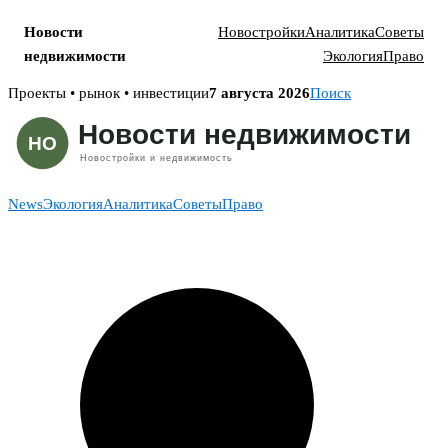
Новости
Новостройки
Аналитика
Советы
недвижимости
Экология
Право
Skip
Проекты • рынок • инвестиции
7 августа 2026
Поиск
to
content
News
Экология
Аналитика
Советы
Право