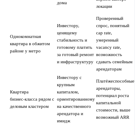
дома
локации
Проверенный
Инвестору,
спрос, понятный
ценящему
cap rate,
Однокомнатная
стабильность и
умеренный
квартира в обжитом
готовому платить
vacancy rate,
районе у метро
за готовый ремонт
возможность
и инфраструктуру
сдавать семейным
арендаторам
Инвестору с
Платёжеспособные
крупным
арендаторы,
Квартира
капиталом,
потенциал роста
бизнес‑класса рядом с
ориентированному
капитальной
деловым кластером
на качественного
стоимости, выше
арендатора и
возможный ARR
имидж