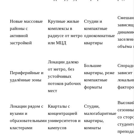
Смешан
Новые массовые
Крупные жилые
Студии и
зависящ
районы с
комплексы в
компактные
динами
активной
радиусе от метро
однокомнатные
заселен
застройкой
или МЦД
квартиры
объёма 
Локации далеко
Большие
Споради
от метро, без
Периферийные и
квартиры, реже
зависит
устойчивых
удалённые зоны
компактные
локальн
потоков рабочих
форматы
факторо
мест
Высоки
Локации рядом с
Кварталы с
Студии,
сезонны
вузами и
концентрацией
малогабаритные
со стор
образовательными
университетов и
квартиры,
студент
кластерами
кампусов
комнаты
препода