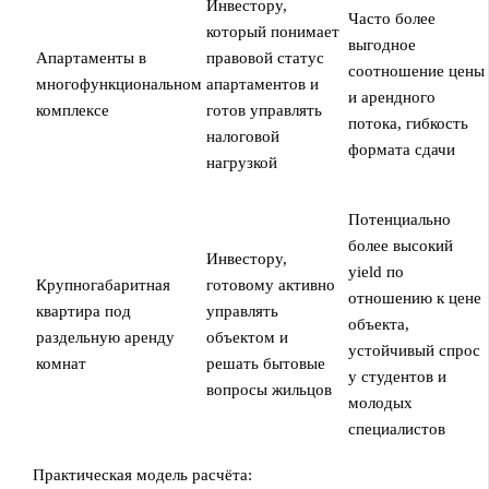
Инвестору,
Часто более
который понимает
выгодное
Апартаменты в
правовой статус
соотношение цены
многофункциональном
апартаментов и
и арендного
комплексе
готов управлять
потока, гибкость
налоговой
формата сдачи
нагрузкой
Потенциально
более высокий
Инвестору,
yield по
Крупногабаритная
готовому активно
отношению к цене
квартира под
управлять
объекта,
раздельную аренду
объектом и
устойчивый спрос
комнат
решать бытовые
у студентов и
вопросы жильцов
молодых
специалистов
Практическая модель расчёта: