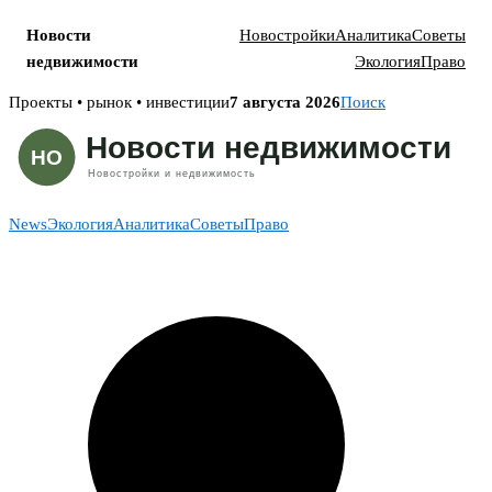
Новости
Новостройки
Аналитика
Советы
недвижимости
Экология
Право
Skip
Проекты • рынок • инвестиции
7 августа 2026
Поиск
to
content
News
Экология
Аналитика
Советы
Право