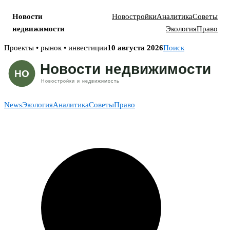
Новости
Новостройки
Аналитика
Советы
недвижимости
Экология
Право
Skip
Проекты • рынок • инвестиции
10 августа 2026
Поиск
to
content
News
Экология
Аналитика
Советы
Право