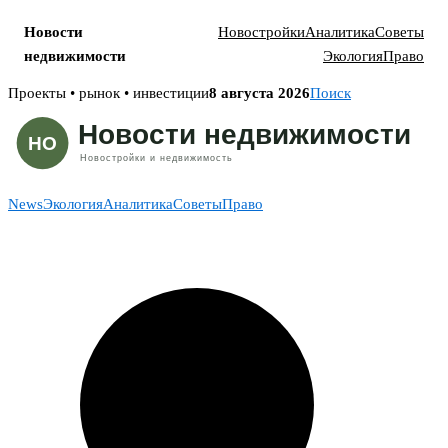
Новости
Новостройки
Аналитика
Советы
недвижимости
Экология
Право
Skip
Проекты • рынок • инвестиции
8 августа 2026
Поиск
to
content
News
Экология
Аналитика
Советы
Право