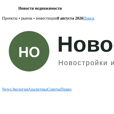
Новости недвижимости
Skip
Проекты • рынок • инвестиции
8 августа 2026
Поиск
to
content
News
Экология
Аналитика
Советы
Право