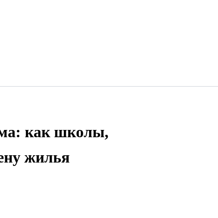
ма: как школы,
ену жилья