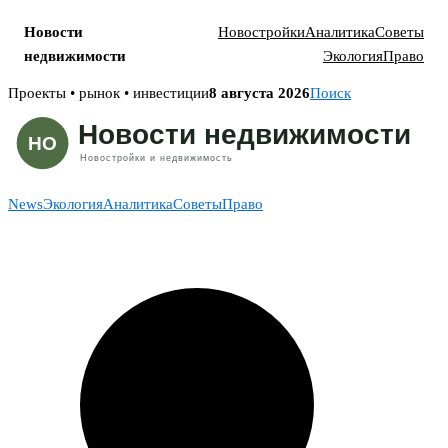
Новости
Новостройки
Аналитика
Советы
недвижимости
Экология
Право
Skip
Проекты • рынок • инвестиции
8 августа 2026
Поиск
to
content
News
Экология
Аналитика
Советы
Право