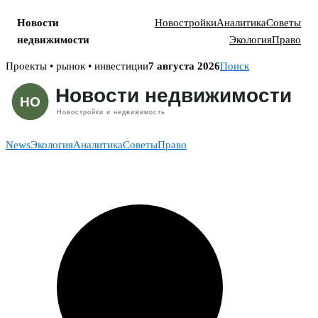
Новости
Новостройки
Аналитика
Советы
недвижимости
Экология
Право
Skip
Проекты • рынок • инвестиции
7 августа 2026
Поиск
to
content
News
Экология
Аналитика
Советы
Право