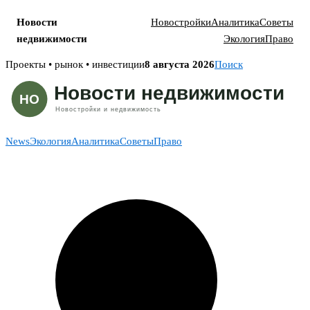
Новости
Новостройки
Аналитика
Советы
недвижимости
Экология
Право
Skip
Проекты • рынок • инвестиции
8 августа 2026
Поиск
to
content
News
Экология
Аналитика
Советы
Право